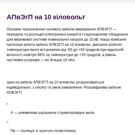
АПвЭгП на 10 кіловольт
Основне призначення силового кабелю маркування АПВЭГП —
передача та розподіл електричної енергії в стаціонарному обладнанні
для мережевої системи номінальної напруги до 10 кВ. Наша компанія
пропонує купити кабель АПВЭГП на 10 кіловольт, діапазон робочої
температури якого встановлює від -60 до +50 градусів при відносній
вологості повітря 98% за температури до +35 градусів, а рівень
часткових розрядів — не більше 10 пКл.
Ціни на кабель АПВЭГП на 10 кіловольт розраховуються
індивідуально, з обсягу та умов замовлення. Розшифровка кабелю
АПВЭГП:
А — алюмінієва ущільнена струмопровідна жила.
Пв — ізоляція зі зшитого поліетилену.