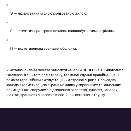
Э — екранування мідною ізольованою жилою.
Г — герметизація екрана поздовж водонабухаючими стрічками.
П — поліетиленова зовнішня оболонка.
У каталозі онлайн можете замовити кабель АПВЭГП на 10 кіловольт з
ізоляцією зі зшитого поліетилену, терміном служби щонайменше 30
років та гарантійним експлуатаційним строком 5 років. Прокладка
кабелю з герметизацією екрана можлива у виробничих та кабельних
приміщеннях, спорудах з підвищеною вологістю, тунелях, каналах,
шахтах, траншеях з високою корозійною активністю ґрунту.