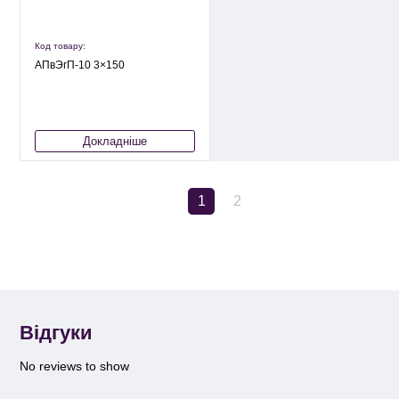
Код товару:
АПвЭгП-10 3×150
Докладніше
1
2
Відгуки
No reviews to show