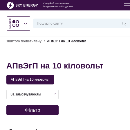
Офіційний постачальник
інструментів та обладнання
КАТАЛОГ
Головна
/
Кабельно-провідникова продукція
/
Кабель із ізоляцією зі
зшитого поліетилену
/
АПвЭгП на 10 кіловольт
АПвЭгП на 10 кіловольт
АПвЭгП на 10 кіловольт
За замовчуванням
Фільтр