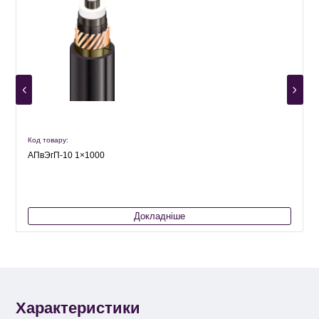
Код товару:
К
АПвЭгП-10 1×1000
Докладніше
Характеристики