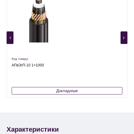
Код товару:
К
АПвЭгП-10 1×1000
Докладніше
Характеристики