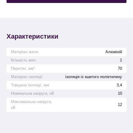
Характеристики
Матеріал жили:
Алюміній
Кількість жил:
1
Перетин, мм²:
70
Матеріал ізоляції:
ізоляція із зшитого поліетилену
Товщина ізоляції, мм
3,4
Номінальна напруга, кВ
10
Максимальна напруга,
12
кВ