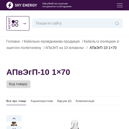
Офіційний постачальник
інструментів та обладнання
КАТАЛОГ
Головна
/
Кабельно-провідникова продукція
/
Кабель із ізоляцією зі
зшитого поліетилену
/
АПвЭгП на 10 кіловольт
/
АПвЭгП-10 1×70
АПвЭгП-10 1×70
Код товару:
Все про товар
Характеристики
Відгуки (
0
)
Комплектація