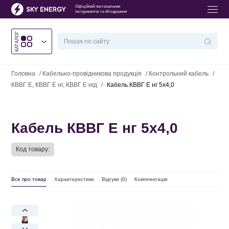
Офіційний постачальник
інструментів та обладнання
КАТАЛОГ
Головна
/
Кабельно-провідникова продукція
/
Контрольний кабель
/
КВВГ Е, КВВГ Е нг, КВВГ Е нгд
/
Кабель КВВГ Е нг 5х4,0
Кабель КВВГ Е нг 5х4,0
Код товару:
Все про товар
Характеристики
Відгуки (
0
)
Комплектація