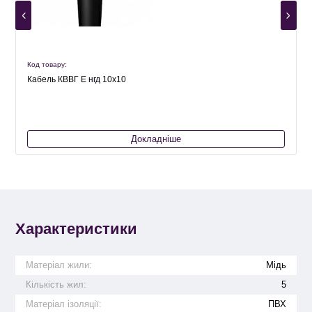
Код товару:
К
Кабель КВВГ Е нгд 10х10
Докладніше
Характеристики
Матеріал жили:
Мідь
Кількість жил:
5
Матеріал ізоляції:
ПВХ