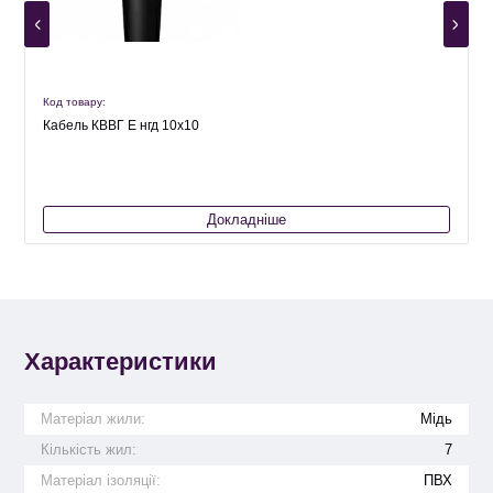
Код товару:
К
Кабель КВВГ Е нгд 10х10
Докладніше
Характеристики
Матеріал жили:
Мідь
Кількість жил:
7
Матеріал ізоляції:
ПВХ