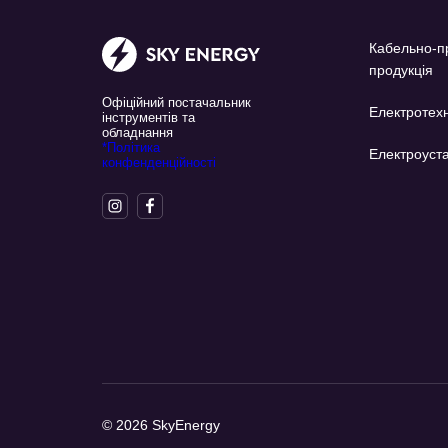
Кабельно-п
продукція
Офіційний постачальник
Електротехн
інструментів та
обладнання
*Політика
Електроуста
конфенденційності
© 2026 SkyEnergy