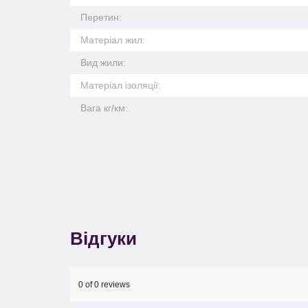
Перетин:
Матеріал жил:
Вид жили:
Матеріал ізоляції:
Вага кг/км:
Відгуки
0 of 0 reviews