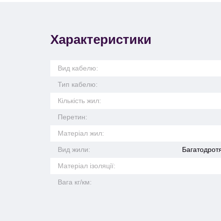
Характеристики
Вид кабелю:
Тип кабелю:
Кількість жил:
Перетин:
Матеріал жил:
Вид жили:
Багатодротя
Матеріал ізоляції:
Вага кг/км: