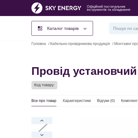
Офіційний постачальник
інструментів та обладнання
Каталог товарів
Головна
/
Кабельно-провідникова продукція
/
Монтажні пр
Провід установчий
Код товару:
Все про товар
Характеристики
Відгуки (
0
)
Комплект