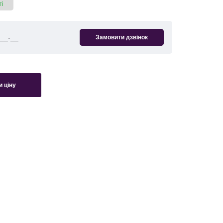
і
 ціну