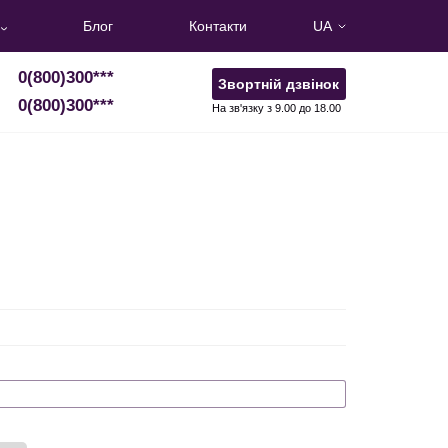
Блог
Контакти
UA
0(800)300
***
Звортній дзвінок
0(800)300
***
На зв'язку з 9.00 до 18.00