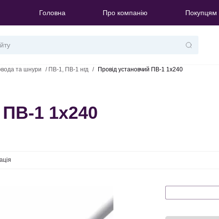
Головна
Про компанію
Покупцям
овода та шнури
/
ПВ-1, ПВ-1 нгд
/
Провід установчий ПВ-1 1х240
 ПВ-1 1х240
ація