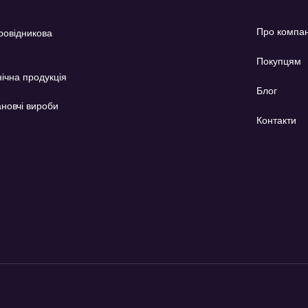
Про компа
ровідникова
Покупцям
ічна продукція
Блог
новчі вироби
Контакти