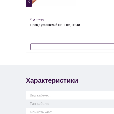
Код товару:
Провід установчий ПВ-1-нгд 1х240
Характеристики
Вид кабелю:
Тип кабелю:
Кількість жил: