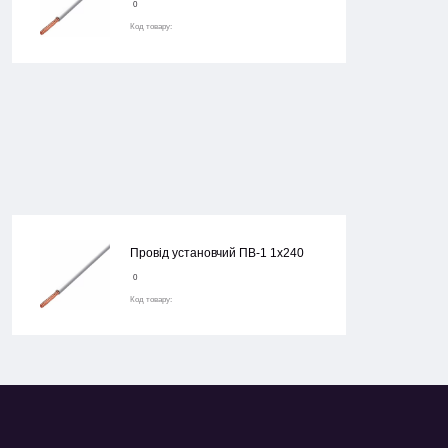
0
Код товару:
Провід установчий ПВ-1 1х240
0
Код товару: