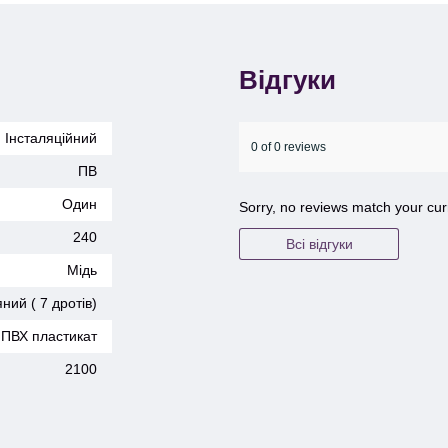
Відгуки
Інсталяційний
0 of 0 reviews
ПВ
Один
Sorry, no reviews match your cur
240
Всі відгуки
Мідь
ний ( 7 дротів)
ПВХ пластикат
2100